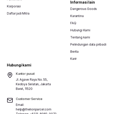
Informasi lain
Korporasi
Dangerous Goods
Daftar jadi Mitra
Karantina
FAQ
Hubungi Kami
Tentang kami
Pelindungan data pribadi
Berita
Karir
Hubungi kami
Kantor pusat
Jl. Agave Raya No. 55,
Kedoya Selatan, Jakarta
Barat, 11520
Customer Service
Email:
help@thelionparcel.com
Telepon:
+6221-8082-0072