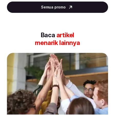
2
Semua promo
of
30
Baca
artikel
menarik lainnya