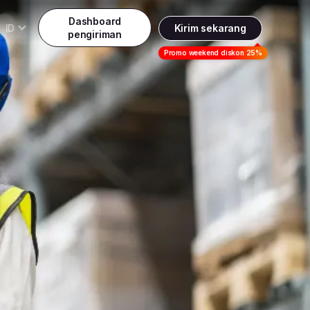
Dashboard
ID
Kirim sekarang
pengiriman
Daftar
Promo weekend diskon 25%
Indonesia
ndonesia
Masuk
English
alaysia