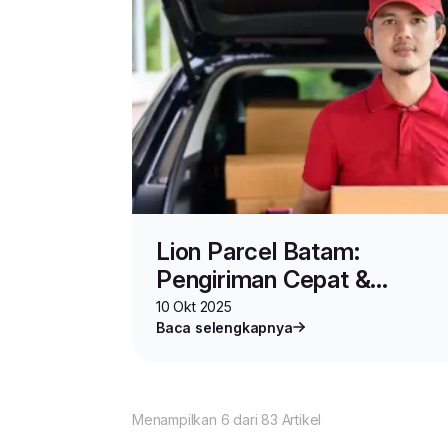
Lion Parcel Batam:
Pengiriman Cepat &
Terpercaya di Pulau Batam
10 Okt 2025
Baca selengkapnya
Menampilkan 6 dari 83 Artikel