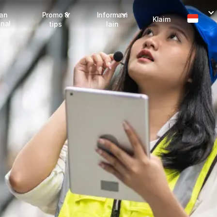
man
Promo &
Informasi
Klaim
onal
tips
lain
I
Promo terbaru
Dangerous Goods
Info seller
Karantina
M
Info mitra
FAQ
Tentang kami
Karir