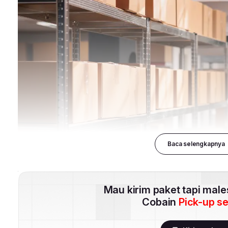
Baca selengkapnya
Mau kirim paket tapi mal
Cobain
Pick-up s