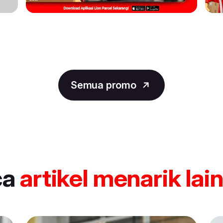
Semua promo
ca
artikel
menarik lai