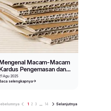
Mengenal Macam-Macam
Kardus Pengemasan dan
Fungsinya dalam Bisnis
21 Agu 2025
Baca selengkapnya
...
ebelumnya
1
2
3
14
Selanjutnya