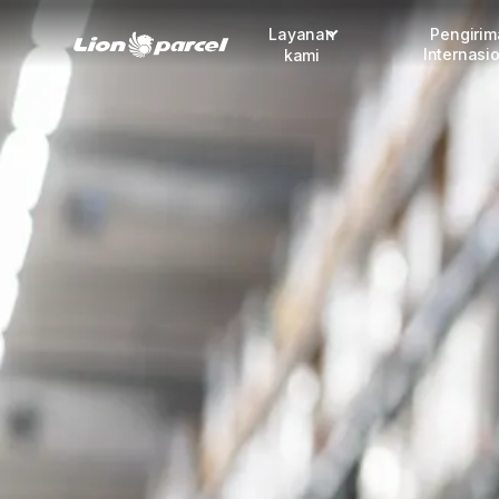
Layanan
Pengiri
Internasi
kami
Pengiriman
COD
Fulfillment
Korporasi
Daftar jadi Mitra
Lacak pendaftaran Mitra