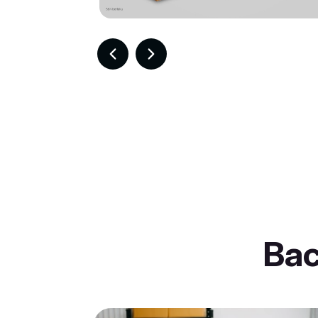
Item
2
of
30
Ba