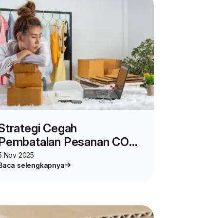
Strategi Cegah
Pembatalan Pesanan COD,
Catat Tips-tipsnya!
5 Nov 2025
Baca selengkapnya