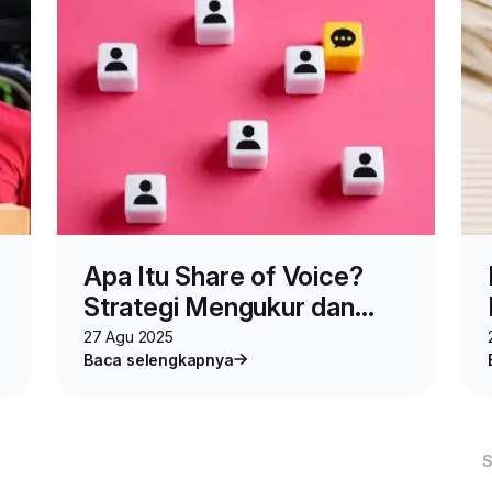
Apa Itu Share of Voice?
Strategi Mengukur dan
Meningkatkan Suara Brand
27 Agu 2025
Baca selengkapnya
Anda
S