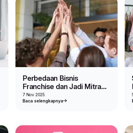
Perbedaan Bisnis
Franchise dan Jadi Mitra
Lion Parcel: Mana yang
7 Nov 2025
Baca selengkapnya
Lebih Menguntungkan?