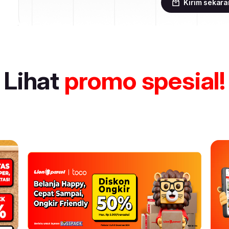
Kirim sekar
Lihat
promo spesial!