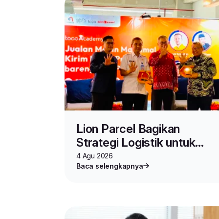
Lion Parcel Bagikan
Strategi Logistik untuk
Seller di Toco Academy
4 Agu 2026
Baca selengkapnya
Vol.2