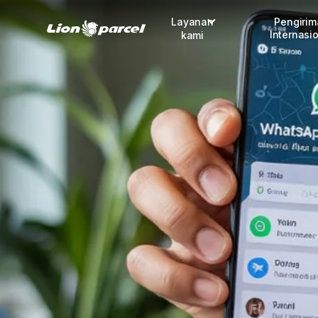
Layanan
Pengiri
Internasi
kami
Pengiriman
COD
Fulfillment
Korporasi
Daftar jadi Mitra
Lacak pendaftaran Mitra