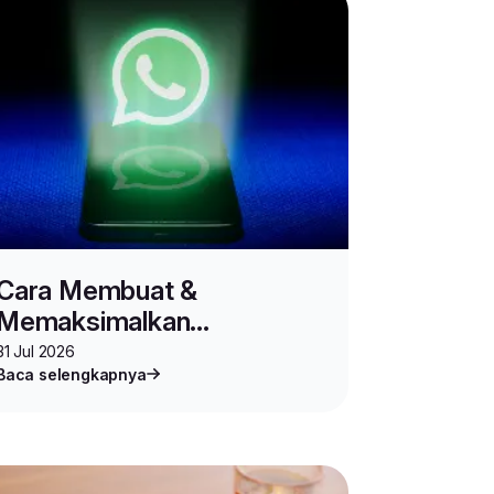
Cara Membuat &
Memaksimalkan
WhatsApp Community
31 Jul 2026
Baca selengkapnya
untuk Jualan