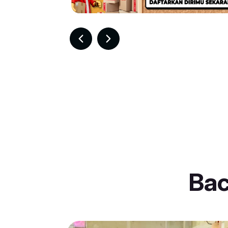
Item
5
of
30
Ba