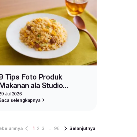
9 Tips Foto Produk
Makanan ala Studio
Profesional Hanya dengan
29 Jul 2026
Baca selengkapnya
HP
...
ebelumnya
1
2
3
96
Selanjutnya