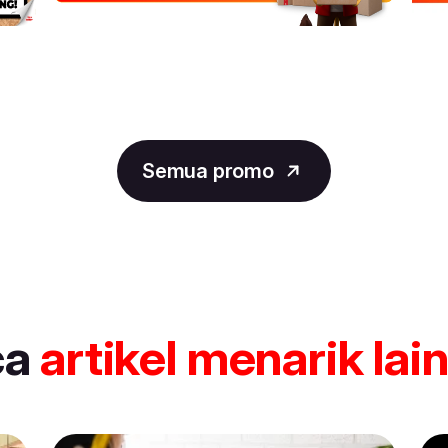
Semua promo
ca
artikel
menarik lai