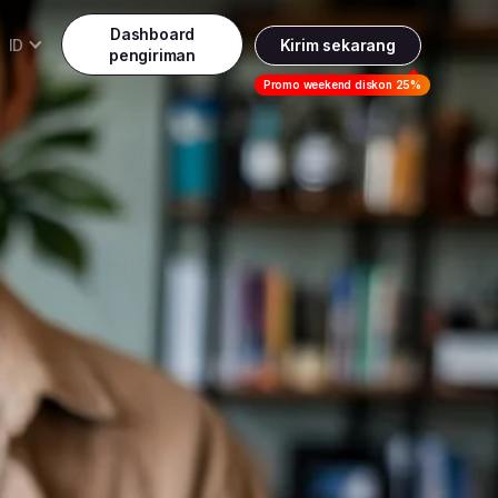
Dashboard
ID
Kirim sekarang
pengiriman
Daftar
Promo weekend diskon 25%
Indonesia
ndonesia
Masuk
English
alaysia