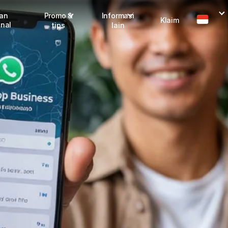
man
Promo &
Informasi
Klaim
onal
tips
lain
I
Promo terbaru
Dangerous Goods
Info seller
Karantina
M
Info mitra
FAQ
Tentang kami
Karir