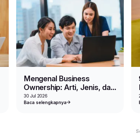
Mengenal Business
Ownership: Arti, Jenis, dan
Contoh-contohnya
30 Jul 2026
Baca selengkapnya
S