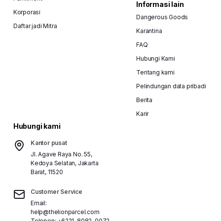
Informasi lain
Korporasi
Dangerous Goods
Daftar jadi Mitra
Karantina
FAQ
Hubungi Kami
Tentang kami
Pelindungan data pribadi
Berita
Karir
Hubungi kami
Kantor pusat
Jl. Agave Raya No. 55,
Kedoya Selatan, Jakarta
Barat, 11520
Customer Service
Email:
help@thelionparcel.com
Telepon:
+6221-8082-0072