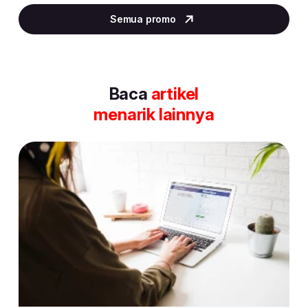
2
Semua promo
of
30
Baca
artikel
menarik lainnya