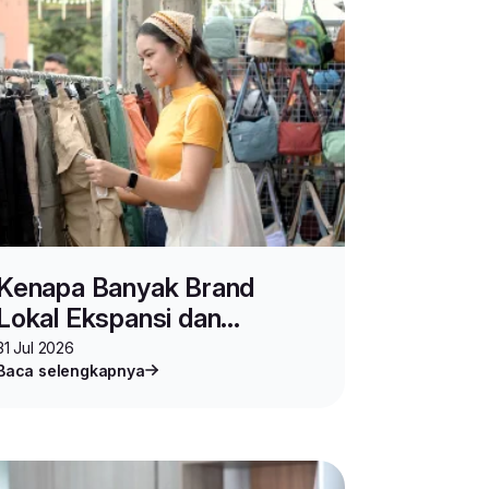
Kenapa Banyak Brand
Lokal Ekspansi dan
Berjualan di Malaysia?
31 Jul 2026
Baca selengkapnya