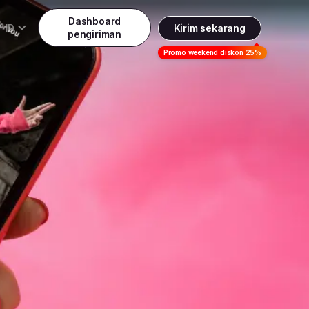
Dashboard
ID
Kirim sekarang
pengiriman
Daftar
Promo weekend diskon 25%
Indonesia
ndonesia
Masuk
English
alaysia