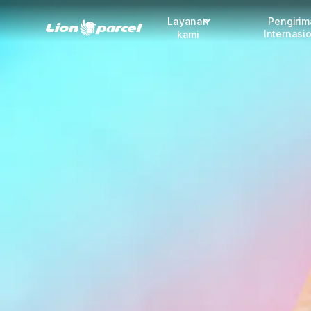
Layanan
Pengiri
Internasi
kami
Pengiriman
COD
Fulfillment
Korporasi
Daftar jadi Mitra
Lacak pendaftaran Mitra