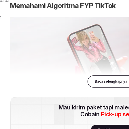
 pada
n
Baca selengkapnya
Mau kirim paket tapi mal
Cobain
Pick-up s