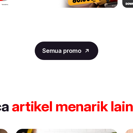
Semua promo
ca
artikel
menarik lai