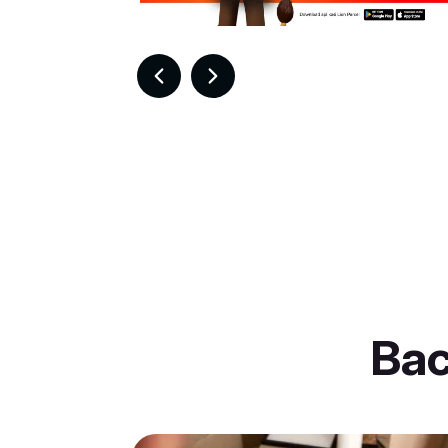
Item
7
of
30
Ba