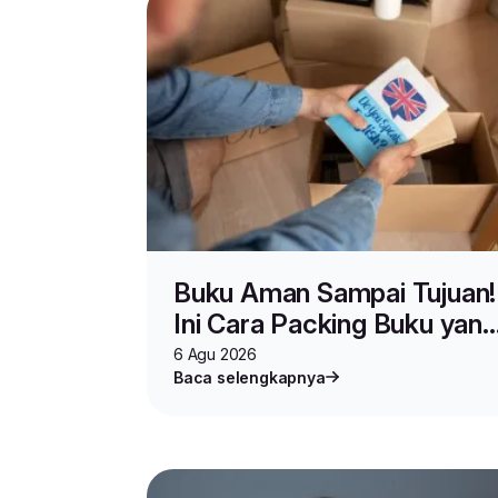
Buku Aman Sampai Tujuan!
Ini Cara Packing Buku yang
Benar untuk Jualan dan
6 Agu 2026
Baca selengkapnya
Pindahan