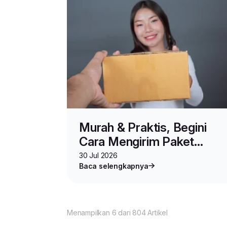
Murah & Praktis, Begini
Cara Mengirim Paket
Online Shop via MINIPACK
30 Jul 2026
Baca selengkapnya
Menampilkan 6 dari 804 Artikel