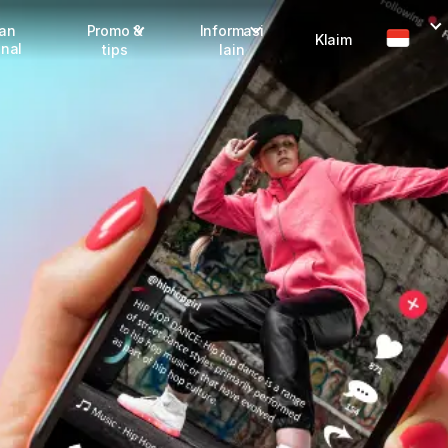
man
Promo &
Informasi
Klaim
onal
tips
lain
I
Promo terbaru
Dangerous Goods
Info seller
Karantina
M
Info mitra
FAQ
Tentang kami
Karir