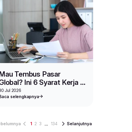
Mau Tembus Pasar
Global? Ini 6 Syarat Kerja &
Usaha di Luar Negeri!
30 Jul 2026
Baca selengkapnya
...
ebelumnya
1
2
3
134
Selanjutnya