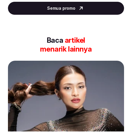
3
Semua promo
of
30
Baca
artikel
menarik lainnya