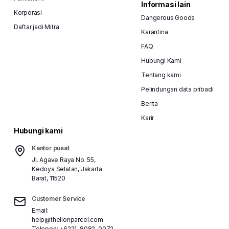
Informasi lain
Korporasi
Dangerous Goods
Daftar jadi Mitra
Karantina
FAQ
Hubungi Kami
Tentang kami
Pelindungan data pribadi
Berita
Karir
Hubungi kami
Kantor pusat
Jl. Agave Raya No. 55,
Kedoya Selatan, Jakarta
Barat, 11520
Customer Service
Email:
help@thelionparcel.com
Telepon:
+6221-8082-0072