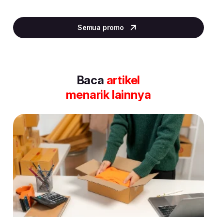
Item
2
Semua promo
of
30
Baca
artikel
menarik lainnya