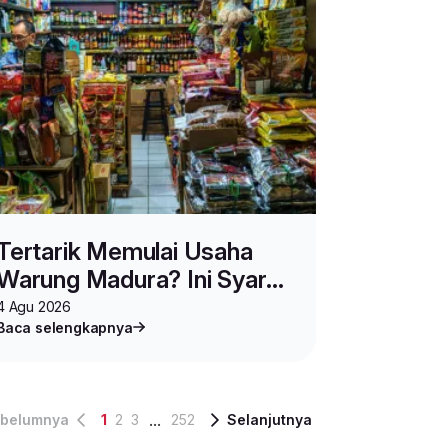
Tertarik Memulai Usaha
Warung Madura? Ini Syarat
Buka & Modal Usahanya
4 Agu 2026
Baca selengkapnya
...
belumnya
1
2
3
252
Selanjutnya