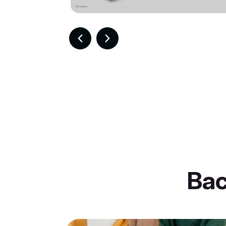
Item
2
of
30
Ba