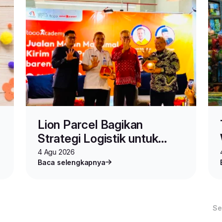
Lion Parcel Bagikan
Strategi Logistik untuk
Seller di Toco Academy
4 Agu 2026
Baca selengkapnya
Vol.2
Se