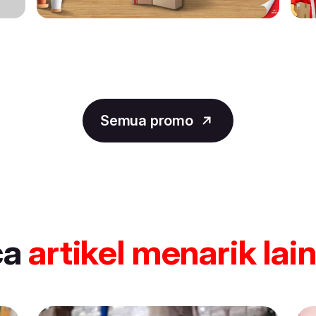
Semua promo
ca
artikel
menarik lai