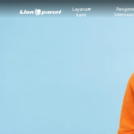
Layanan
Pengiri
Internasi
kami
Pengiriman
COD
Fulfillment
Korporasi
Daftar jadi Mitra
Lacak pendaftaran Mitra