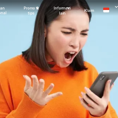
man
Promo &
Informasi
Klaim
onal
tips
lain
Promo terbaru
Dangerous Goods
Info seller
Karantina
Info mitra
FAQ
Tentang kami
Karir