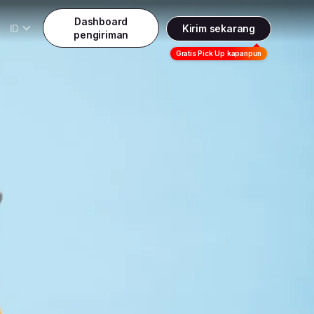
Dashboard
ID
Kirim sekarang
pengiriman
Daftar
Gratis Pick Up kapanpun
Indonesia
Indonesia
Masuk
English
Malaysia