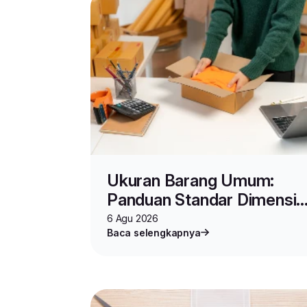
Ukuran Barang Umum:
Panduan Standar Dimensi,
Spesifikasi, dan Cara
6 Agu 2026
Baca selengkapnya
Mengukur Produk untuk
Jualan Online