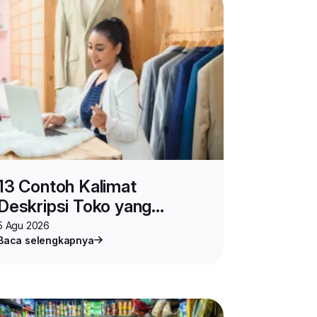
13 Contoh Kalimat
Deskripsi Toko yang
Ampuh Pikat Pembeli
5 Agu 2026
Baca selengkapnya