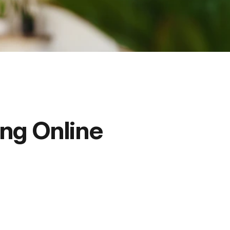
ng Online