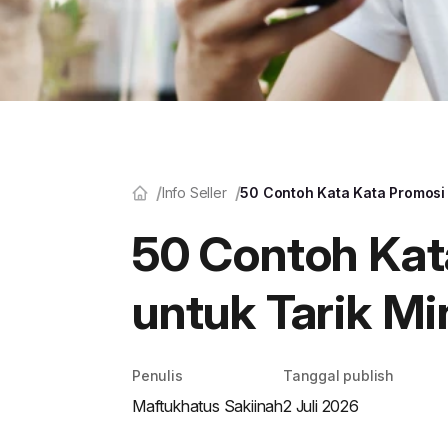
Info Seller
50 Contoh Kata Kata Promosi 
50 Contoh Kat
untuk Tarik Mi
Penulis
Tanggal publish
Maftukhatus Sakiinah
2 Juli 2026