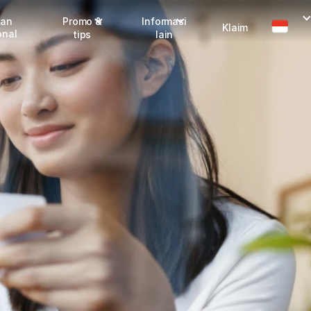
man
Promo &
Informasi
Klaim
onal
tips
lain
Promo terbaru
Dangerous Goods
Info seller
Karantina
Info mitra
FAQ
Tentang kami
Karir