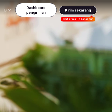
Dashboard
ID
Kirim sekarang
pengiriman
Daftar
Gratis Pick Up kapanpun
Indonesia
Indonesia
Masuk
English
Malaysia