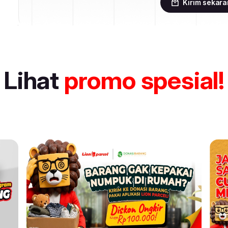
Kirim sekar
Lihat
promo spesial!