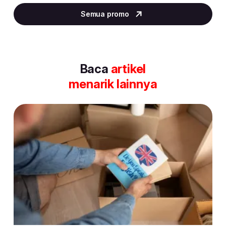
2
Semua promo
of
30
Baca
artikel
menarik lainnya