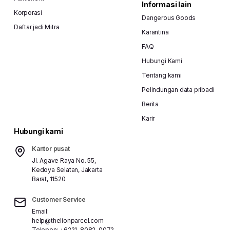
Informasi lain
Korporasi
Dangerous Goods
Daftar jadi Mitra
Karantina
FAQ
Hubungi Kami
Tentang kami
Pelindungan data pribadi
Berita
Karir
Hubungi kami
Kantor pusat
Jl. Agave Raya No. 55,
Kedoya Selatan, Jakarta
Barat, 11520
Customer Service
Email:
help@thelionparcel.com
Telepon:
+6221-8082-0072