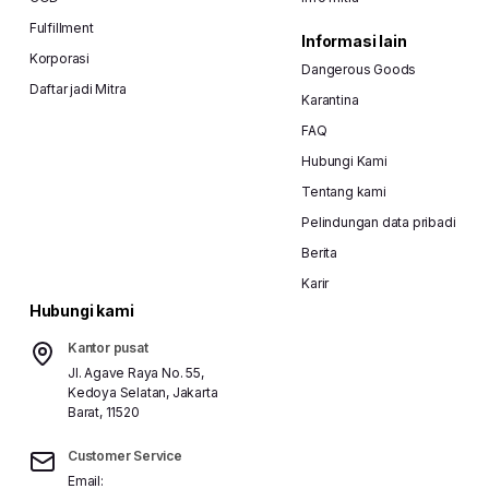
Fulfillment
Informasi lain
Korporasi
Dangerous Goods
Daftar jadi Mitra
Karantina
FAQ
Hubungi Kami
Tentang kami
Pelindungan data pribadi
Berita
Karir
Hubungi kami
Kantor pusat
Jl. Agave Raya No. 55,
Kedoya Selatan, Jakarta
Barat, 11520
Customer Service
Email: