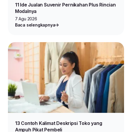
11 Ide Jualan Suvenir Pernikahan Plus Rincian
Modalnya
7 Agu 2026
Baca selengkapnya
13 Contoh Kalimat Deskripsi Toko yang
Ampuh Pikat Pembeli