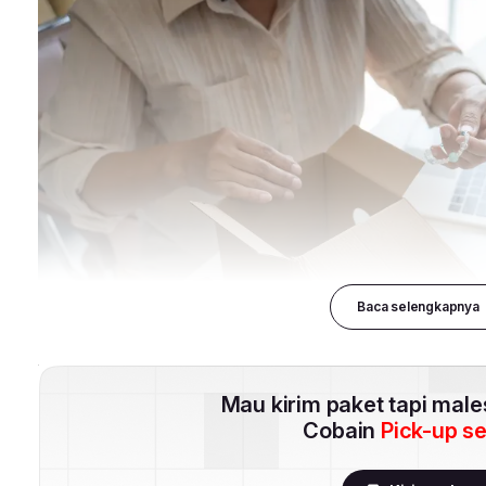
Baca selengkapnya
Mau kirim paket tapi mal
Cobain
Pick-up s