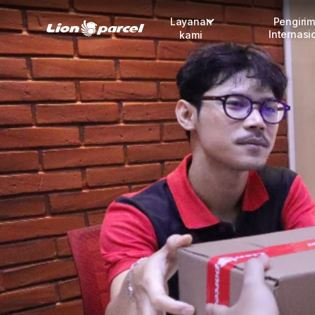
Layanan
Pengiri
Internasi
kami
Pengiriman
COD
Fulfillment
Korporasi
Daftar jadi Mitra
Lacak pendaftaran Mitra