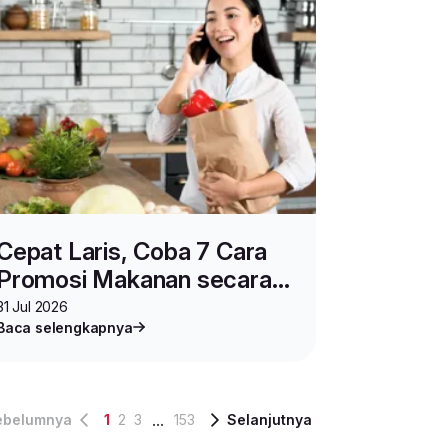
Cepat Laris, Coba 7 Cara
Promosi Makanan secara
Online Ini
31 Jul 2026
Baca selengkapnya
...
ebelumnya
1
2
3
153
Selanjutnya