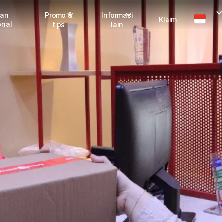
man
Promo &
Informasi
Klaim
onal
tips
lain
Promo terbaru
Dangerous Goods
Info seller
Karantina
Info mitra
FAQ
Tentang kami
Karir