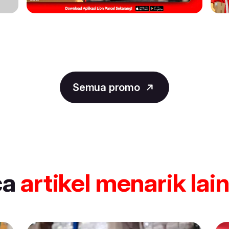
Semua promo
ca
artikel
menarik lai