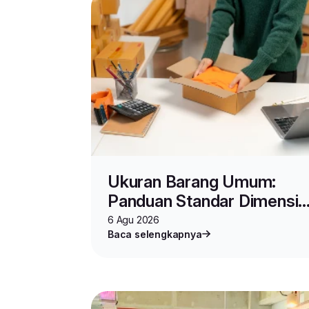
Ukuran Barang Umum:
Panduan Standar Dimensi,
Spesifikasi, dan Cara
6 Agu 2026
Baca selengkapnya
Mengukur Produk untuk
Jualan Online