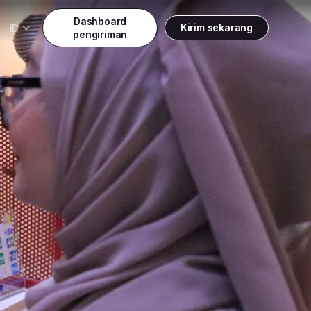
Dashboard
Kirim sekarang
ID
pengiriman
Daftar
Indonesia
Indonesia
Masuk
English
Malaysia