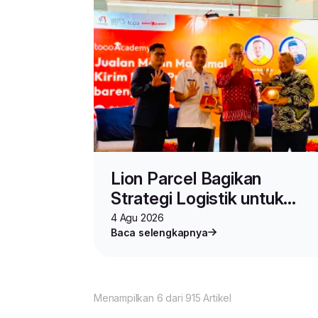
Lion Parcel Bagikan
Strategi Logistik untuk
Seller di Toco Academy
4 Agu 2026
Baca selengkapnya
Vol.2
Menampilkan 6 dari 915 Artikel