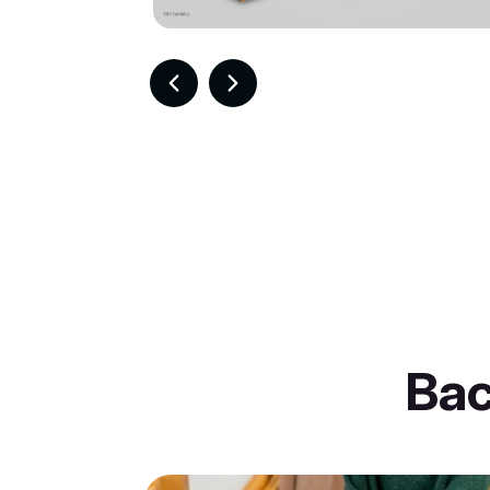
Item
2
of
30
Ba