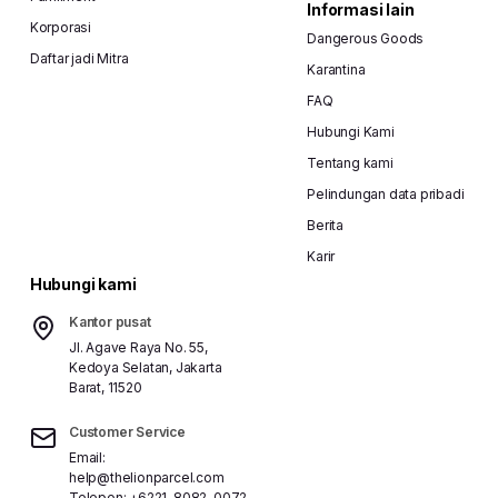
Informasi lain
Korporasi
Dangerous Goods
Daftar jadi Mitra
Karantina
FAQ
Hubungi Kami
Tentang kami
Pelindungan data pribadi
Berita
Karir
Hubungi kami
Kantor pusat
Jl. Agave Raya No. 55,
Kedoya Selatan, Jakarta
Barat, 11520
Customer Service
Email:
help@thelionparcel.com
Telepon:
+6221-8082-0072