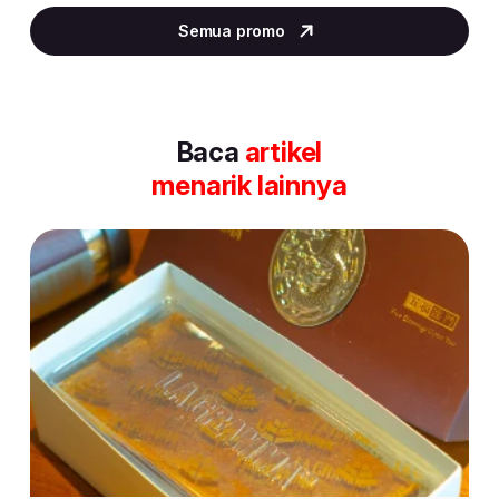
2
Semua promo
of
30
Baca
artikel
menarik lainnya