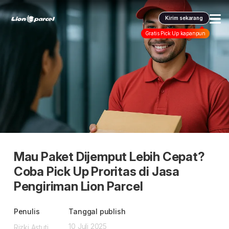
Kirim sekarang
Gratis Pick Up kapanpun
Layanan kami
Pengiriman
Pengiriman Internasional
COD
Promo & tips
Promo terbaru
Fulfillment
Informasi lain
Dangerous Goods
Info seller
Mau Paket Dijemput Lebih Cepat?
Korporasi
Klaim
Coba Pick Up Proritas di Jasa
Karantina
Info mitra
Daftar jadi Mitra
Pengiriman Lion Parcel
Indonesia
FAQ
Lacak pendaftaran Mitra
Penulis
Tanggal publish
ID
Indonesia
10 Juli 2025
Rizki Astuti