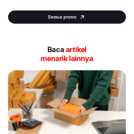
Item
4
Semua promo
of
30
Baca
artikel
menarik lainnya