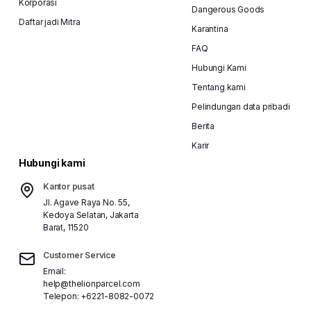
Korporasi
Dangerous Goods
Daftar jadi Mitra
Karantina
FAQ
Hubungi Kami
Tentang kami
Pelindungan data pribadi
Berita
Karir
Hubungi kami
Kantor pusat
Jl. Agave Raya No. 55,
Kedoya Selatan, Jakarta
Barat, 11520
Customer Service
Email:
help@thelionparcel.com
Telepon:
+6221-8082-0072