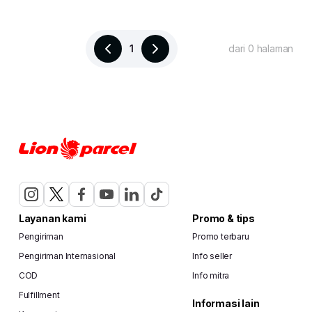
1
dari 0 halaman
Layanan kami
Promo & tips
Pengiriman
Promo terbaru
Pengiriman Internasional
Info seller
COD
Info mitra
Fulfillment
Informasi lain