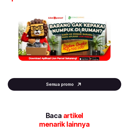
Item
2
Semua promo
of
30
Baca
artikel
menarik lainnya