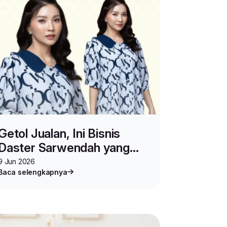
Getol Jualan, Ini Bisnis
Daster Sarwendah yang
Laris Manis
9 Jun 2026
Baca selengkapnya