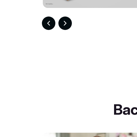
Item
2
of
30
Ba