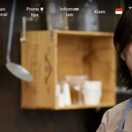
man
Promo &
Informasi
Klaim
onal
tips
lain
Promo terbaru
Dangerous Goods
Info seller
Karantina
Info mitra
FAQ
Tentang kami
Karir