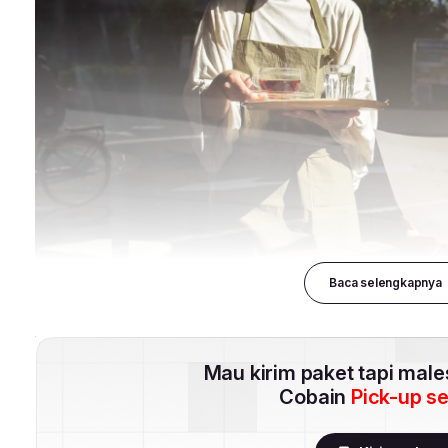
Baca selengkapnya
Mau kirim paket tapi mal
Cobain
Pick-up s