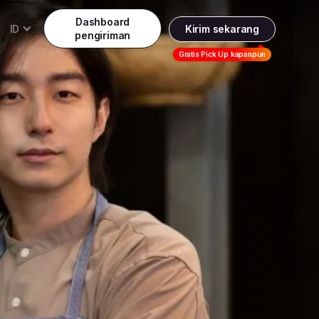
Dashboard
ID
Kirim sekarang
pengiriman
Daftar
Gratis Pick Up kapanpun
Indonesia
Indonesia
Masuk
English
Malaysia