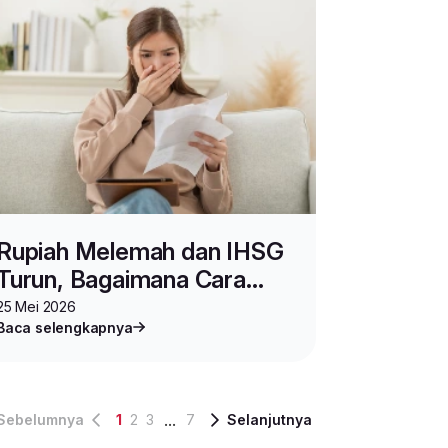
Rupiah Melemah dan IHSG
Turun, Bagaimana Cara
Bisnis Tetap Cuan?
25 Mei 2026
Baca selengkapnya
...
Sebelumnya
1
2
3
7
Selanjutnya