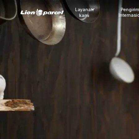
Layanan
Pengiri
Internasi
kami
Pengiriman
COD
Fulfillment
Korporasi
Daftar jadi Mitra
Lacak pendaftaran Mitra