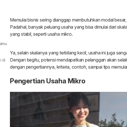
Kamu
 di