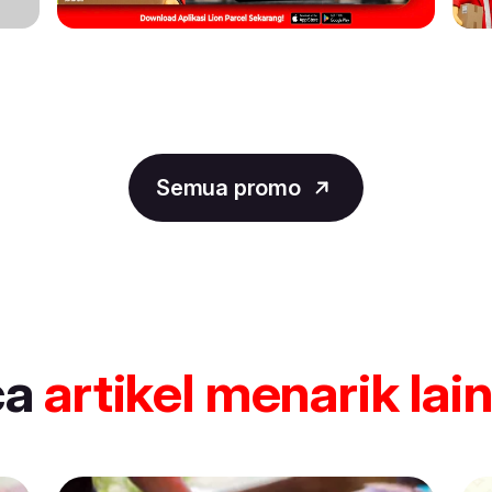
Semua promo
ca
artikel
menarik lai