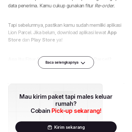
Baca selengkapnya
Mau kirim paket tapi males keluar
rumah?
Cobain
Pick-up sekarang!
Kirim sekarang