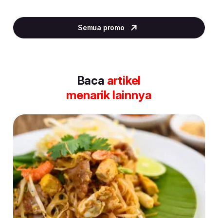
Item
2
Semua promo
of
30
Baca
artikel
menarik lainnya