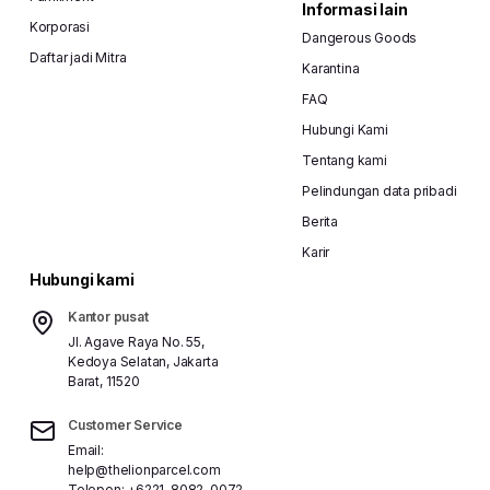
Informasi lain
Korporasi
Dangerous Goods
Daftar jadi Mitra
Karantina
FAQ
Hubungi Kami
Tentang kami
Pelindungan data pribadi
Berita
Karir
Hubungi kami
Kantor pusat
Jl. Agave Raya No. 55,
Kedoya Selatan, Jakarta
Barat, 11520
Customer Service
Email:
help@thelionparcel.com
Telepon:
+6221-8082-0072