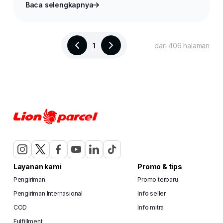
Baca selengkapnya
1
dari 406 halaman
Layanan kami
Promo & tips
Pengiriman
Promo terbaru
Pengiriman Internasional
Info seller
COD
Info mitra
Fulfillment