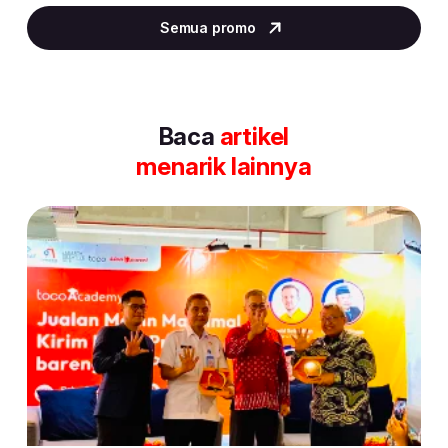
4
Semua promo
of
30
Baca
artikel
menarik lainnya