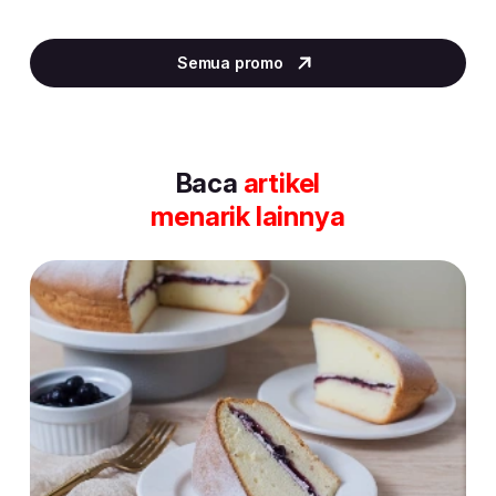
Item
2
Semua promo
of
30
Baca
artikel
menarik lainnya