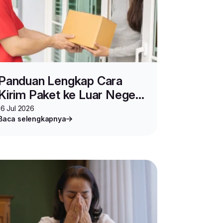
Panduan Lengkap Cara
Kirim Paket ke Luar Negeri
Praktis dengan
16 Jul 2026
Baca selengkapnya
INTERPACK Lion Parcel