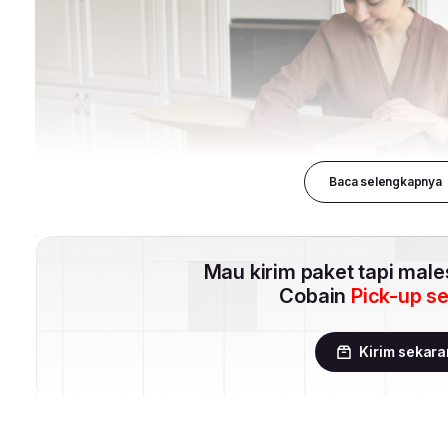
Baca selengkapnya
Mau kirim paket tapi mal
Cobain
Pick-up s
Kirim sekar