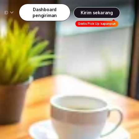
Dashboard
ID
Kirim sekarang
pengiriman
Daftar
Gratis Pick Up kapanpun
Indonesia
Indonesia
Masuk
English
Malaysia