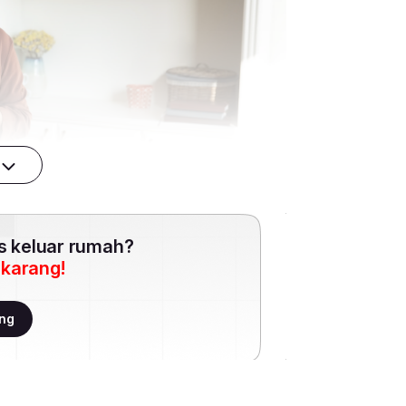
es keluar rumah?
ekarang!
ang