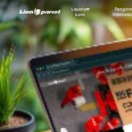
Layanan
Pengiri
Internasi
kami
Pengiriman
COD
Fulfillment
Korporasi
Daftar jadi Mitra
Lacak pendaftaran Mitra