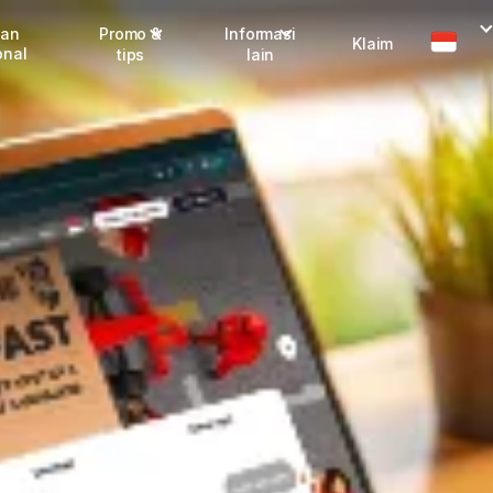
man
Promo &
Informasi
Klaim
onal
tips
lain
Promo terbaru
Dangerous Goods
Info seller
Karantina
Info mitra
FAQ
Tentang kami
Karir