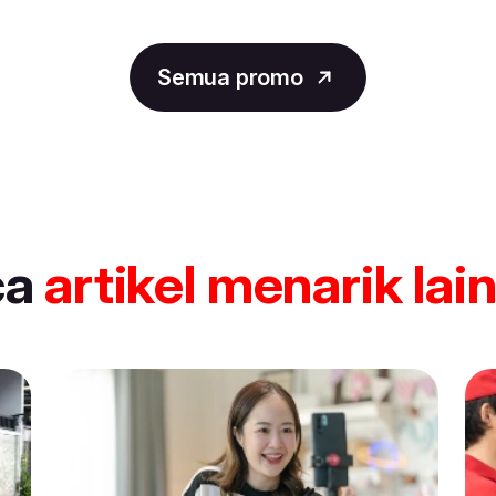
Semua promo
ca
artikel
menarik lai