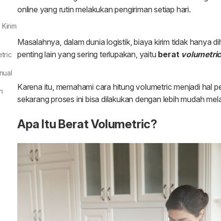
Kirim
tric
nual
n