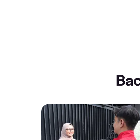
Item
3
of
30
Ba