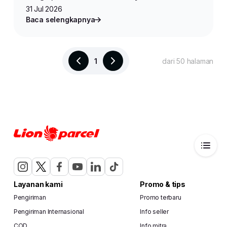
31 Jul 2026
Baca selengkapnya
1
dari 50 halaman
Layanan kami
Promo & tips
Pengiriman
Promo terbaru
Pengiriman Internasional
Info seller
COD
Info mitra