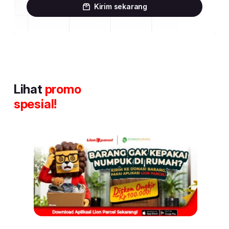
Kirim sekarang
Lihat
promo
spesial!