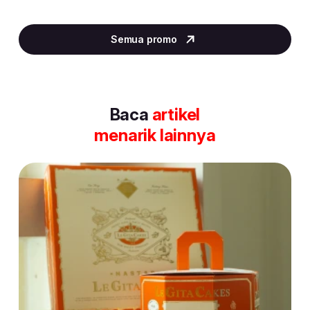
Item
2
Semua promo
of
30
Baca
artikel
menarik lainnya