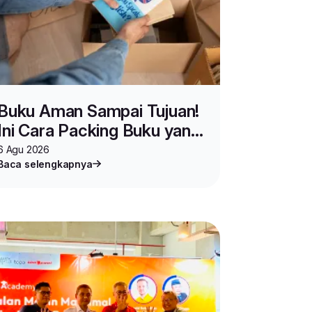
Buku Aman Sampai Tujuan!
Ini Cara Packing Buku yang
Benar untuk Jualan dan
6 Agu 2026
Baca selengkapnya
Pindahan