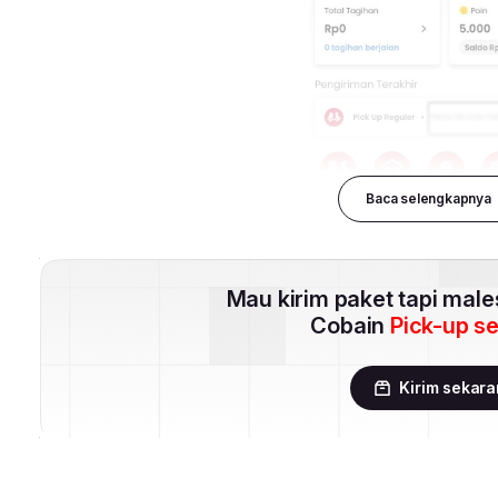
Baca selengkapnya
Mau kirim paket tapi mal
Cobain
Pick-up s
Kirim sekar