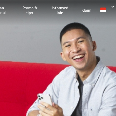
man
Promo &
Informasi
Klaim
onal
tips
lain
I
Promo terbaru
Dangerous Goods
Info seller
Karantina
M
Info mitra
FAQ
Tentang kami
Karir