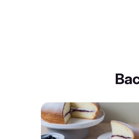
Item
3
of
30
Ba