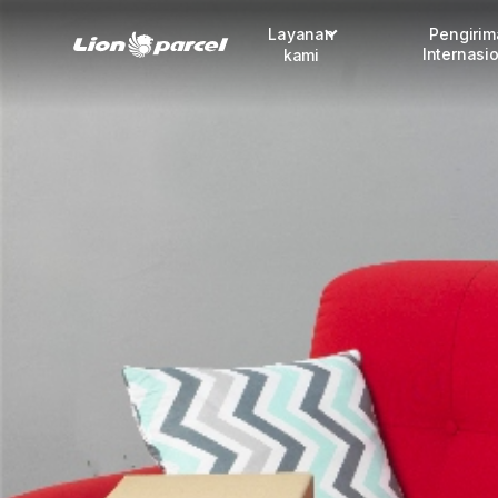
Layanan
Pengiri
Internasi
kami
Pengiriman
COD
Fulfillment
Korporasi
Daftar jadi Mitra
Lacak pendaftaran Mitra