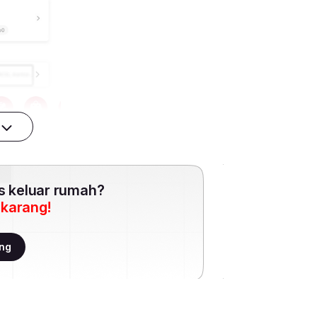
es keluar rumah?
ekarang!
ang