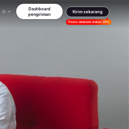
Dashboard
ID
Kirim sekarang
pengiriman
Daftar
Promo weekend diskon 25%
Indonesia
ndonesia
Masuk
English
alaysia