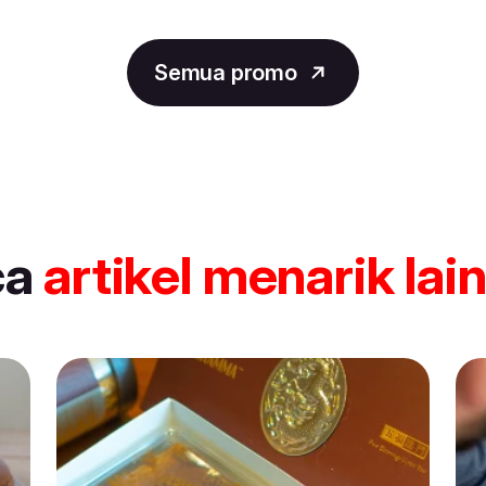
Semua promo
ca
artikel
menarik lai