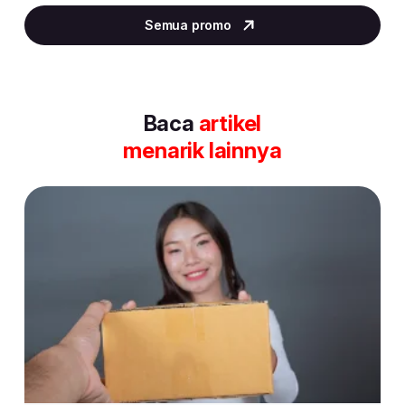
2
Semua promo
of
30
Baca
artikel
menarik lainnya