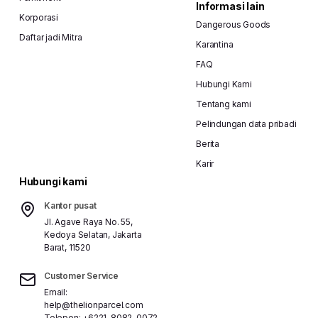
Informasi lain
Korporasi
Dangerous Goods
Daftar jadi Mitra
Karantina
FAQ
Hubungi Kami
Tentang kami
Pelindungan data pribadi
Berita
Karir
Hubungi kami
Kantor pusat
Jl. Agave Raya No. 55,
Kedoya Selatan, Jakarta
Barat, 11520
Customer Service
Email:
help@thelionparcel.com
Telepon:
+6221-8082-0072