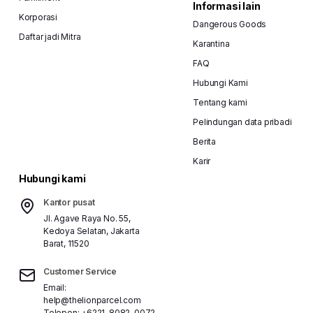
Informasi lain
Korporasi
Dangerous Goods
Daftar jadi Mitra
Karantina
FAQ
Hubungi Kami
Tentang kami
Pelindungan data pribadi
Berita
Karir
Hubungi kami
Kantor pusat
Jl. Agave Raya No. 55,
Kedoya Selatan, Jakarta
Barat, 11520
Customer Service
Email:
help@thelionparcel.com
Telepon:
+6221-8082-0072