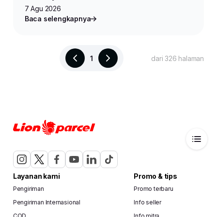
7 Agu 2026
Baca selengkapnya
1
dari 326 halaman
Layanan kami
Promo & tips
Pengiriman
Promo terbaru
Pengiriman Internasional
Info seller
COD
Info mitra