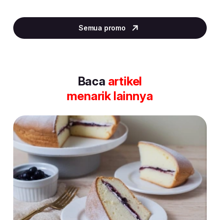
Item
2
Semua promo
of
30
Baca
artikel
menarik lainnya