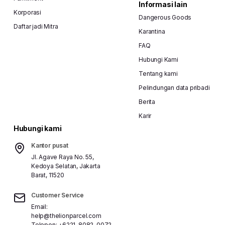
Informasi lain
Korporasi
Dangerous Goods
Daftar jadi Mitra
Karantina
FAQ
Hubungi Kami
Tentang kami
Pelindungan data pribadi
Berita
Karir
Hubungi kami
Kantor pusat
Jl. Agave Raya No. 55,
Kedoya Selatan, Jakarta
Barat, 11520
Customer Service
Email:
help@thelionparcel.com
Telepon:
+6221-8082-0072