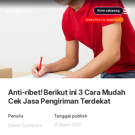
Kirim sekarang
Gratis Pick Up kapanpun
Layanan kami
Pengiriman
Pengiriman Internasional
COD
Promo & tips
Promo terbaru
Fulfillment
Informasi lain
Dangerous Goods
Info seller
Anti-ribet! Berikut ini 3 Cara Mudah
Korporasi
Klaim
Cek Jasa Pengiriman Terdekat
Karantina
Info mitra
Daftar jadi Mitra
Indonesia
Penulis
Tanggal publish
FAQ
Lacak pendaftaran Mitra
14 Maret 2025
Danish Syahputra
ID
Indonesia