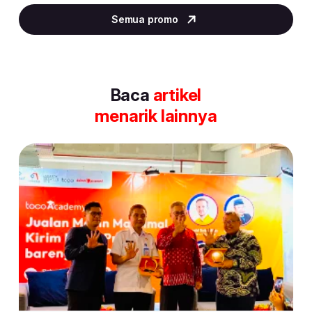
2
Semua promo
of
30
Baca
artikel
menarik lainnya