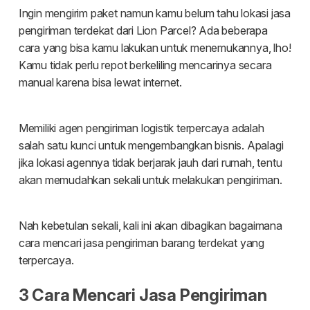
Tentang kami
Indonesia
Dashboard pengiriman
Malaysia
Karir
Daftar
English
Masuk