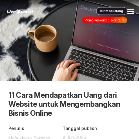
Kirim sekarang
Promo weekend diskon 25%
Layanan kami
Pengiriman
Pengiriman Internasional
COD
Promo & tips
Promo terbaru
Fulfillment
Informasi lain
Dangerous Goods
Info seller
11 Cara Mendapatkan Uang dari
Korporasi
Klaim
Website untuk Mengembangkan
Karantina
Info mitra
Daftar jadi Mitra
Bisnis Online
Indonesia
FAQ
Lacak pendaftaran Mitra
Penulis
Tanggal publish
ID
Indonesia
8 Juni 2026
Maftukhatus Sakiinah