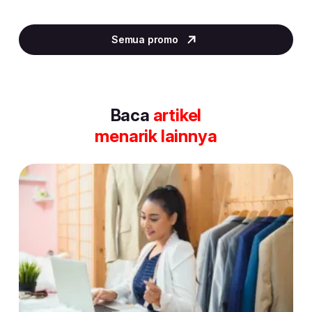
Item
2
Semua promo
of
30
Baca
artikel
menarik lainnya