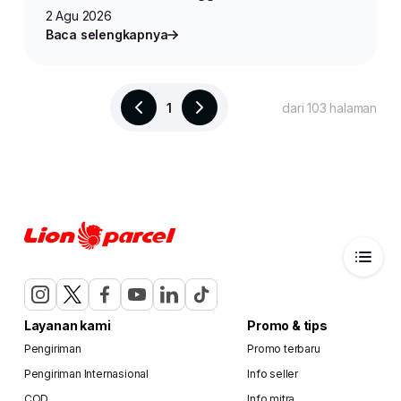
2 Agu 2026
Baca selengkapnya
1
dari 103 halaman
Layanan kami
Promo & tips
Pengiriman
Promo terbaru
Pengiriman Internasional
Info seller
COD
Info mitra