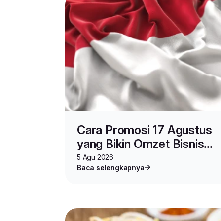
Cara Promosi 17 Agustus
yang Bikin Omzet Bisnis
Melonjak Naik
5 Agu 2026
Baca selengkapnya