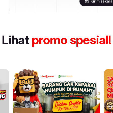
Kirim sekar
Lihat
promo spesial!