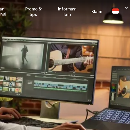
man
Promo &
Informasi
Klaim
onal
tips
lain
I
Promo terbaru
Dangerous Goods
Info seller
Karantina
M
Info mitra
FAQ
Tentang kami
Karir