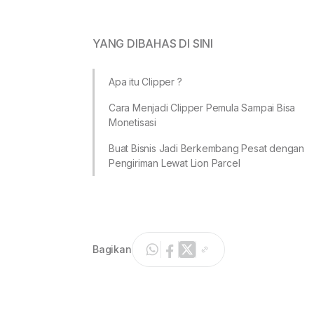
YANG DIBAHAS DI SINI
Apa itu Clipper ?
Cara Menjadi Clipper Pemula Sampai Bisa
Monetisasi
Buat Bisnis Jadi Berkembang Pesat dengan
Pengiriman Lewat Lion Parcel
Bagikan