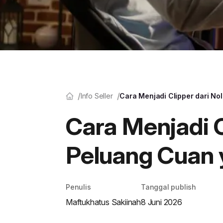
Info Seller
Cara Menjadi Clipper dari No
Cara Menjadi C
Peluang Cuan 
Penulis
Tanggal publish
Maftukhatus Sakiinah
8 Juni 2026