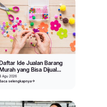
Daftar Ide Jualan Barang
Murah yang Bisa Dijual
Mahal, Auto Cuan!
4 Agu 2026
Baca selengkapnya