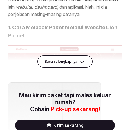
Baca selengkapnya
Mau kirim paket tapi males keluar
rumah?
Cobain
Pick-up sekarang!
Kirim sekarang