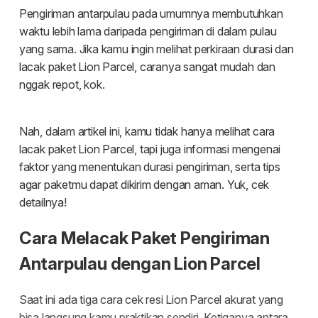
Tentang kami
Indonesia
Dashboard pengiriman
Malaysia
Karir
Daftar
English
Masuk