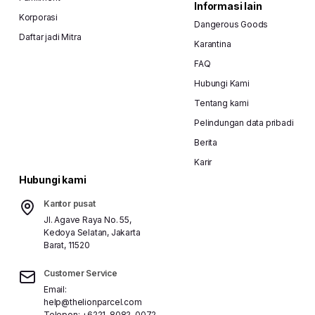
Informasi lain
Korporasi
Dangerous Goods
Daftar jadi Mitra
Karantina
FAQ
Hubungi Kami
Tentang kami
Pelindungan data pribadi
Berita
Karir
Hubungi kami
Kantor pusat
Jl. Agave Raya No. 55,
Kedoya Selatan, Jakarta
Barat, 11520
Customer Service
Email:
help@thelionparcel.com
Telepon:
+6221-8082-0072