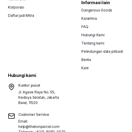
Informasi lain
Korporasi
Dangerous Goods
Daftar jadi Mitra
Karantina
FAQ
Hubungi Kami
Tentang kami
Pelindungan data pribadi
Berita
Karir
Hubungi kami
Kantor pusat
Jl. Agave Raya No. 55,
Kedoya Selatan, Jakarta
Barat, 11520
Customer Service
Email:
help@thelionparcel.com
Telepon:
+6221-8082-0072