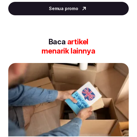
4
Semua promo
of
30
Baca
artikel
menarik lainnya