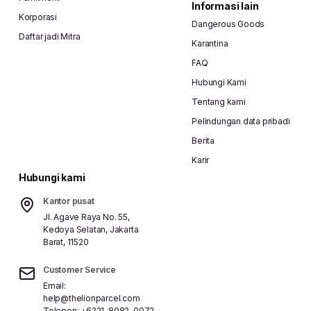
Informasi lain
Korporasi
Dangerous Goods
Daftar jadi Mitra
Karantina
FAQ
Hubungi Kami
Tentang kami
Pelindungan data pribadi
Berita
Karir
Hubungi kami
Kantor pusat
Jl. Agave Raya No. 55,
Kedoya Selatan, Jakarta
Barat, 11520
Customer Service
Email:
help@thelionparcel.com
Telepon:
+6221-8082-0072