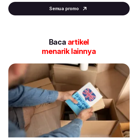
3
Semua promo
of
30
Baca
artikel
menarik lainnya