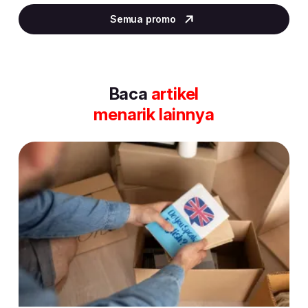
3
Semua promo
of
30
Baca
artikel
menarik lainnya