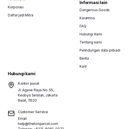
Informasi lain
Korporasi
Dangerous Goods
Daftar jadi Mitra
Karantina
FAQ
Hubungi Kami
Tentang kami
Pelindungan data pribadi
Berita
Karir
Hubungi kami
Kantor pusat
Jl. Agave Raya No. 55,
Kedoya Selatan, Jakarta
Barat, 11520
Customer Service
Email:
help@thelionparcel.com
Telepon:
+6221-8082-0072