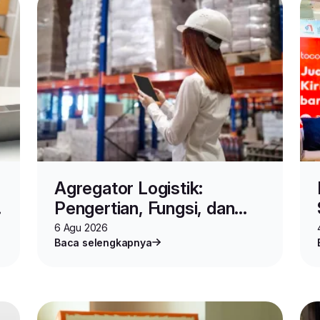
Agregator Logistik:
Pengertian, Fungsi, dan
Cara Kerjanya untuk Bisnis
6 Agu 2026
Baca selengkapnya
Online