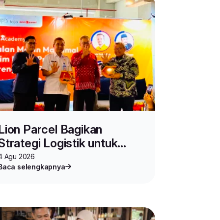
Lion Parcel Bagikan
Strategi Logistik untuk
Seller di Toco Academy
4 Agu 2026
Baca selengkapnya
Vol.2