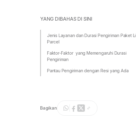
YANG DIBAHAS DI SINI
Jenis Layanan dan Durasi Pengiriman Paket L
Parcel
Faktor-Faktor yang Memengaruhi Durasi
Pengiriman
Pantau Pengiriman dengan Resi yang Ada
Bagikan