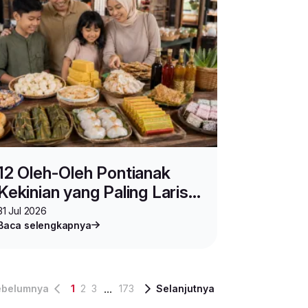
12 Oleh-Oleh Pontianak
Kekinian yang Paling Laris,
Bisa Dipesan Online!
31 Jul 2026
Baca selengkapnya
...
ebelumnya
1
2
3
173
Selanjutnya