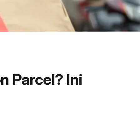
 Parcel? Ini