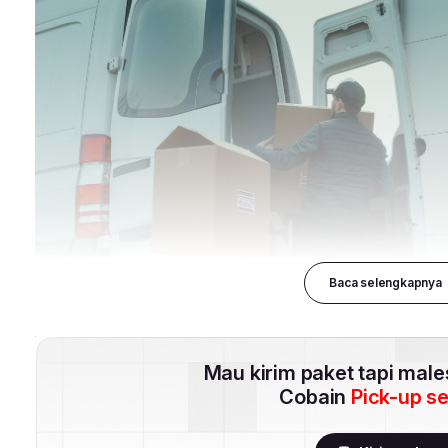
Baca selengkapnya
Mau kirim paket tapi mal
Cobain
Pick-up s