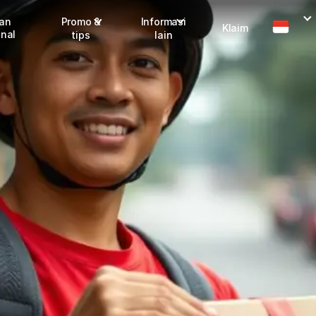
man
Promo &
Informasi
Klaim
onal
tips
lain
I
Promo terbaru
Dangerous Goods
Info seller
Karantina
M
Info mitra
FAQ
Tentang kami
Karir