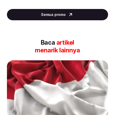
Item
2
Semua promo
of
30
Baca
artikel
menarik lainnya