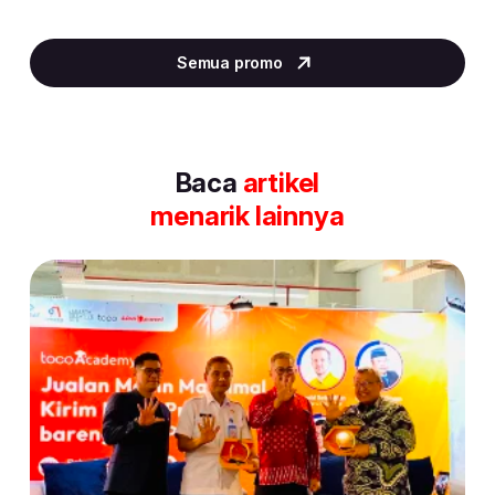
Item
2
Semua promo
of
30
Baca
artikel
menarik lainnya