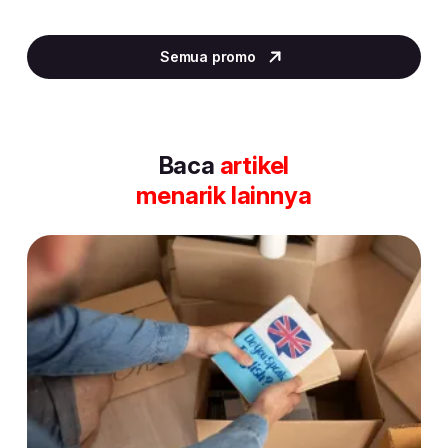
Item
2
Semua promo
of
30
Baca
artikel
menarik lainnya