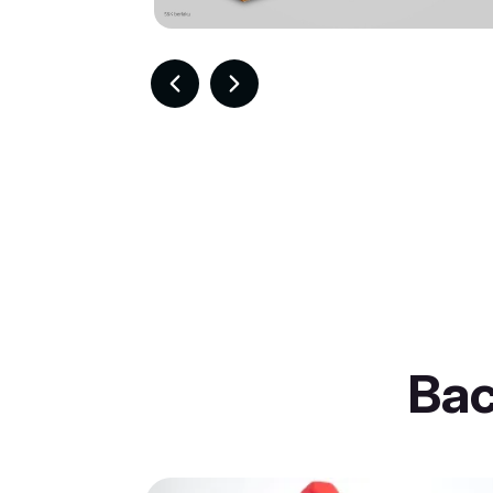
Item
2
of
30
Ba