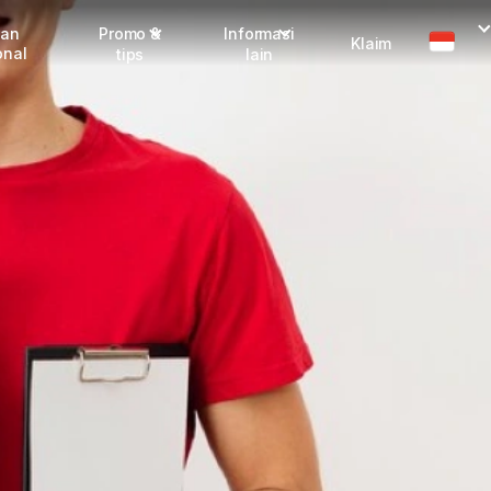
man
Promo &
Informasi
Klaim
onal
tips
lain
Promo terbaru
Dangerous Goods
Info seller
Karantina
Info mitra
FAQ
Tentang kami
Karir