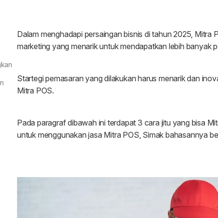
gkan
an