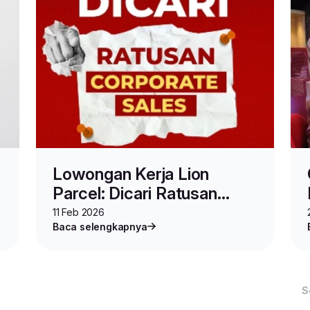
Lowongan Kerja Lion
Parcel: Dicari Ratusan
Posisi Corporate Sales
11 Feb 2026
Baca selengkapnya
S