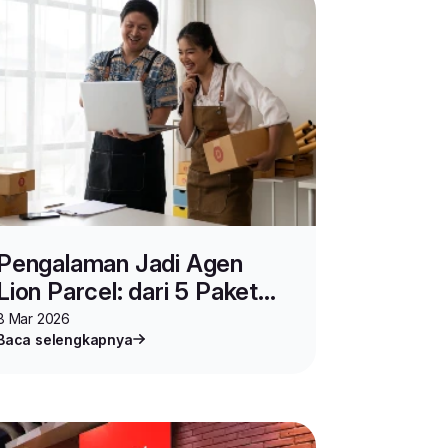
Pengalaman Jadi Agen
Lion Parcel: dari 5 Paket
Sehari hingga Omzet
8 Mar 2026
Baca selengkapnya
Ratusan Juta