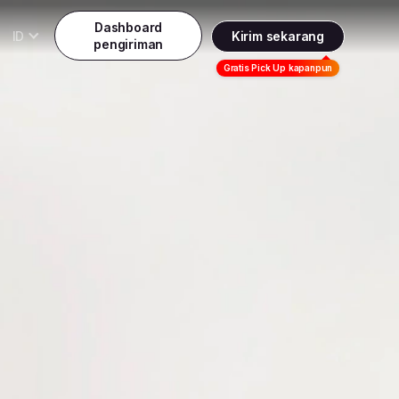
Dashboard
ID
Kirim sekarang
pengiriman
Daftar
Gratis Pick Up kapanpun
Indonesia
Indonesia
Masuk
English
Malaysia