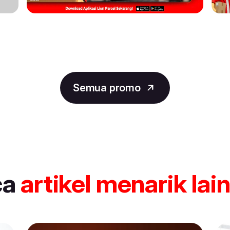
Semua promo
ca
artikel
menarik lai