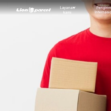
Layanan
Pengiri
Internasi
kami
Pengiriman
COD
Fulfillment
Korporasi
Daftar jadi Mitra
Lacak pendaftaran Mitra