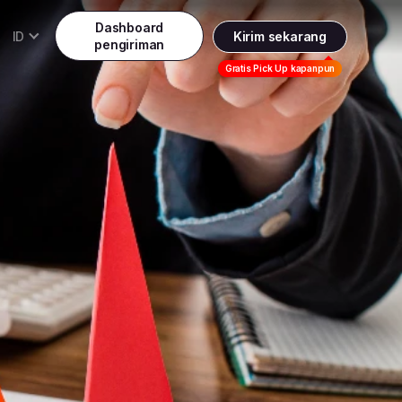
Dashboard
ID
Kirim sekarang
pengiriman
Daftar
Gratis Pick Up kapanpun
Indonesia
Indonesia
Masuk
English
Malaysia