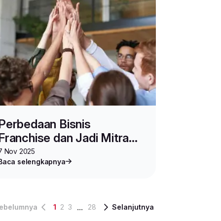
Perbedaan Bisnis
Franchise dan Jadi Mitra
Lion Parcel: Mana yang
7 Nov 2025
Baca selengkapnya
Lebih Menguntungkan?
...
ebelumnya
1
2
3
28
Selanjutnya