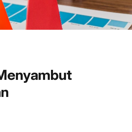
k Menyambut
an