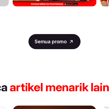
Semua promo
ca
artikel
menarik lai