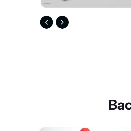
Item
2
of
30
Ba