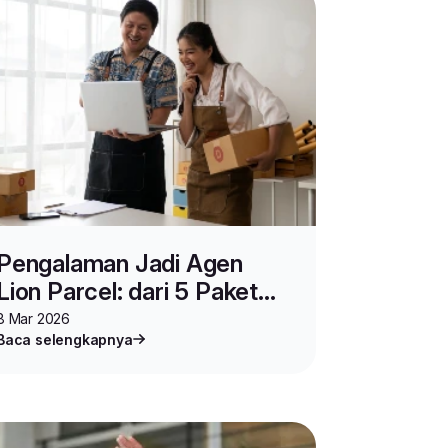
Pengalaman Jadi Agen
Lion Parcel: dari 5 Paket
Sehari hingga Omzet
8 Mar 2026
Baca selengkapnya
Ratusan Juta