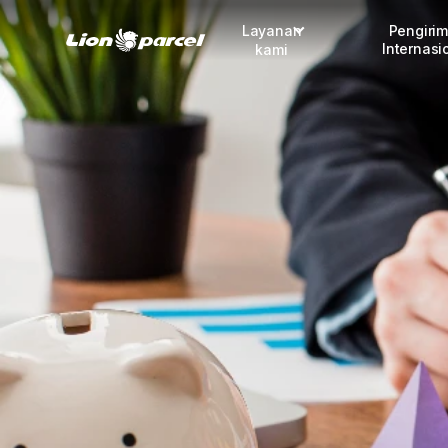
Layanan
Pengiri
Internasi
kami
Pengiriman
COD
Fulfillment
Korporasi
Daftar jadi Mitra
Lacak pendaftaran Mitra