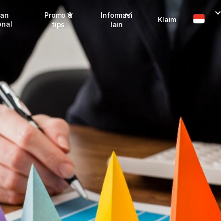
man
Promo &
Informasi
Klaim
onal
tips
lain
Promo terbaru
Dangerous Goods
Info seller
Karantina
Info mitra
FAQ
Tentang kami
Karir