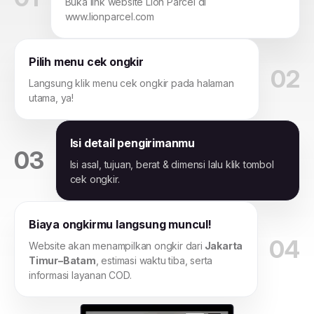
Buka link website Lion Parcel di
www.lionparcel.com
Pilih menu cek ongkir
02
Langsung klik menu cek ongkir pada halaman
utama, ya!
Isi detail pengirimanmu
03
Isi asal, tujuan, berat & dimensi lalu klik tombol
cek ongkir.
Biaya ongkirmu langsung muncul!
04
Website akan menampilkan ongkir dari
Jakarta
Timur–Batam
, estimasi waktu tiba, serta
informasi layanan COD.