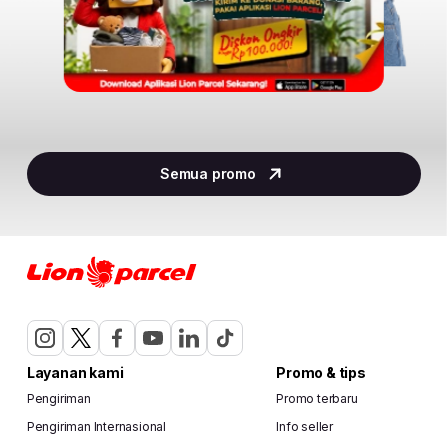
Item
2
Semua promo
of
30
Layanan kami
Promo & tips
Pengiriman
Promo terbaru
Pengiriman Internasional
Info seller