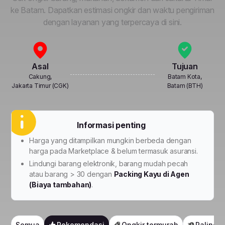
ke Batam. Dapatkan estimasi ongkir dan waktu pengiriman
dengan layanan yang terpercaya di sini.
Asal
Tujuan
Cakung,
Batam Kota,
Jakarta Timur (CGK)
Batam (BTH)
Informasi penting
Harga yang ditampilkan mungkin berbeda dengan
harga pada Marketplace & belum termasuk asuransi.
Lindungi barang elektronik, barang mudah pecah
atau barang > 30 dengan
Packing Kayu di Agen
(Biaya tambahan)
.
Semua
Rekomendasi
Ongkir termurah
Paling 