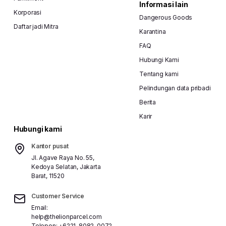
Informasi lain
Korporasi
Dangerous Goods
Daftar jadi Mitra
Karantina
FAQ
Hubungi Kami
Tentang kami
Pelindungan data pribadi
Berita
Karir
Hubungi kami
Kantor pusat
Jl. Agave Raya No. 55,
Kedoya Selatan, Jakarta
Barat, 11520
Customer Service
Email:
help@thelionparcel.com
Telepon:
+6221-8082-0072