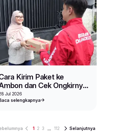
Cara Kirim Paket ke
Ambon dan Cek Ongkirnya
Pakai Lion Parcel
28 Jul 2026
Baca selengkapnya
...
ebelumnya
1
2
3
112
Selanjutnya