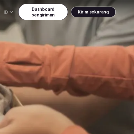
Dashboard
ID
Kirim sekarang
pengiriman
Daftar
Gratis Pick Up kapanpun
Indonesia
Indonesia
Masuk
English
Malaysia