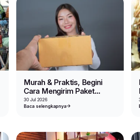
Murah & Praktis, Begini
Cara Mengirim Paket
Online Shop via MINIPACK
30 Jul 2026
Baca selengkapnya