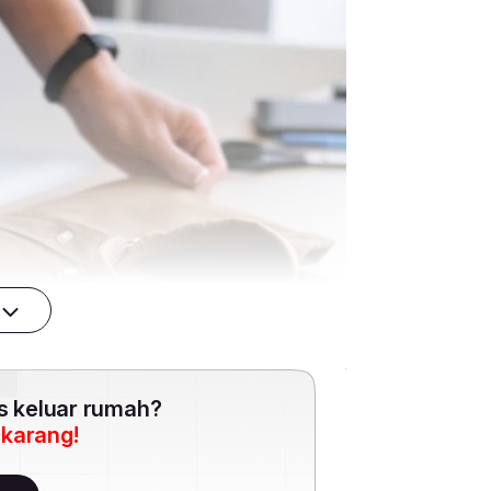
es keluar rumah?
ekarang!