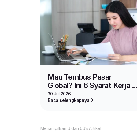
Mau Tembus Pasar
Global? Ini 6 Syarat Kerja &
Usaha di Luar Negeri!
30 Jul 2026
Baca selengkapnya
Menampilkan 6 dari 668 Artikel