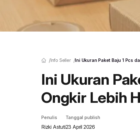
Info Seller
Ini Ukuran Paket Baju 1 Pcs d
Ini Ukuran Pak
Ongkir Lebih 
Penulis
Tanggal publish
Rizki Astuti
23 April 2026