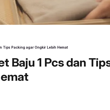
an Tips Packing agar Ongkir Lebih Hemat
et Baju 1 Pcs dan Tip
Hemat