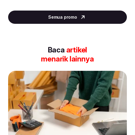
Item
2
Semua promo
of
30
Baca
artikel
menarik lainnya