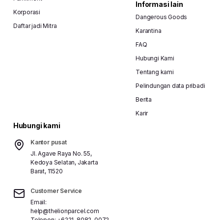
Informasi lain
Korporasi
Dangerous Goods
Daftar jadi Mitra
Karantina
FAQ
Hubungi Kami
Tentang kami
Pelindungan data pribadi
Berita
Karir
Hubungi kami
Kantor pusat
Jl. Agave Raya No. 55,
Kedoya Selatan, Jakarta
Barat, 11520
Customer Service
Email:
help@thelionparcel.com
Telepon:
+6221-8082-0072