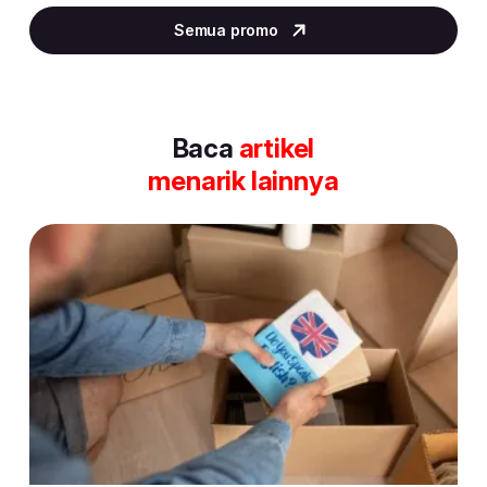
2
Semua promo
of
30
Baca
artikel
menarik lainnya