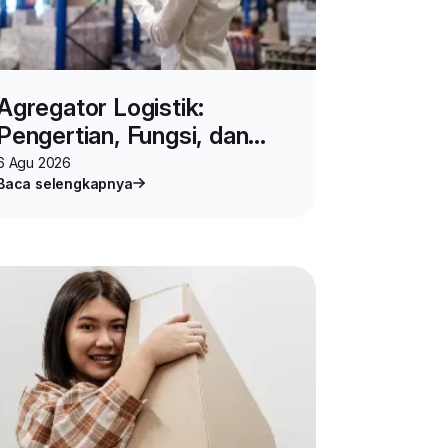
Agregator Logistik:
Pengertian, Fungsi, dan
Cara Kerjanya untuk Bisnis
6 Agu 2026
Baca selengkapnya
Online
#kirimpaket
#bisnisonline
#agenlionparcel