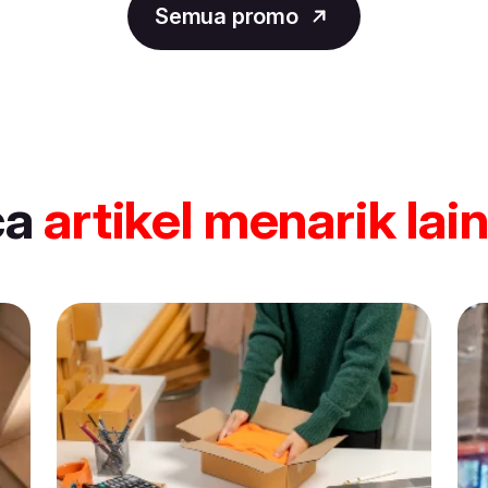
Semua promo
ca
artikel
menarik lai