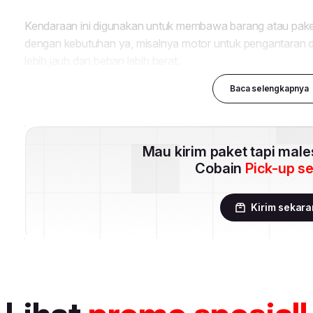
Baca selengkapnya
Mau kirim paket tapi mal
Cobain
Pick-up s
Kirim sekar