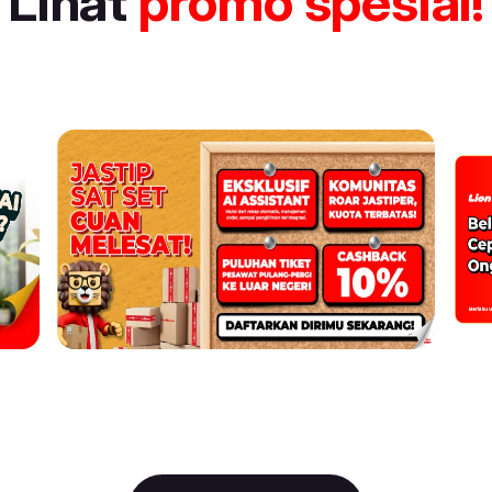
Lihat
promo spesial!