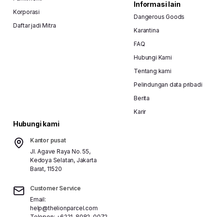
Informasi lain
Korporasi
Dangerous Goods
Daftar jadi Mitra
Karantina
FAQ
Hubungi Kami
Tentang kami
Pelindungan data pribadi
Berita
Karir
Hubungi kami
Kantor pusat
Jl. Agave Raya No. 55,
Kedoya Selatan, Jakarta
Barat, 11520
Customer Service
Email:
help@thelionparcel.com
Telepon:
+6221-8082-0072