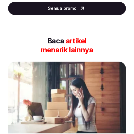
3
Semua promo
of
30
Baca
artikel
menarik lainnya