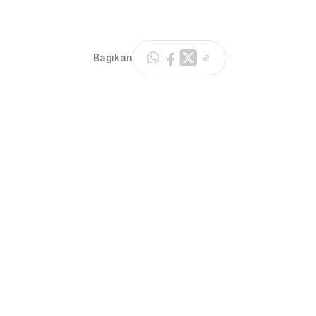
Bagikan