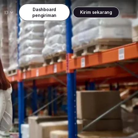
Dashboard
ID
Kirim sekarang
pengiriman
Daftar
Promo weekend diskon 25%
Indonesia
ndonesia
Masuk
English
alaysia