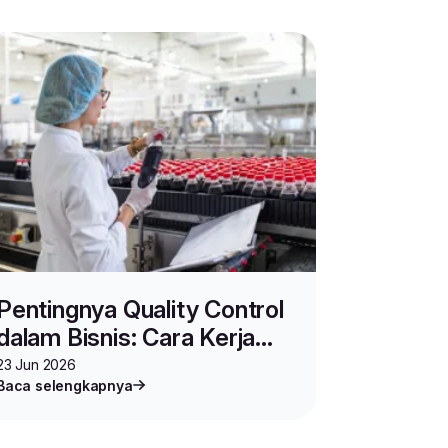
Pentingnya Quality Control
dalam Bisnis: Cara Kerja
dan Manfaatnya
23 Jun 2026
Baca selengkapnya