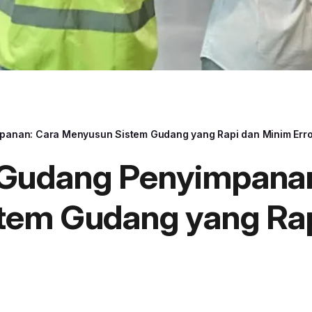
anan: Cara Menyusun Sistem Gudang yang Rapi dan Minim Erro
Gudang Penyimpanan
tem Gudang yang Rap