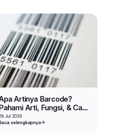
Apa Artinya Barcode?
Pahami Arti, Fungsi, & Cara
Bacanya
28 Jul 2026
Baca selengkapnya