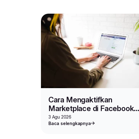
Cara Mengaktifkan
Marketplace di Facebook
untuk Jualan Online
3 Agu 2026
Baca selengkapnya