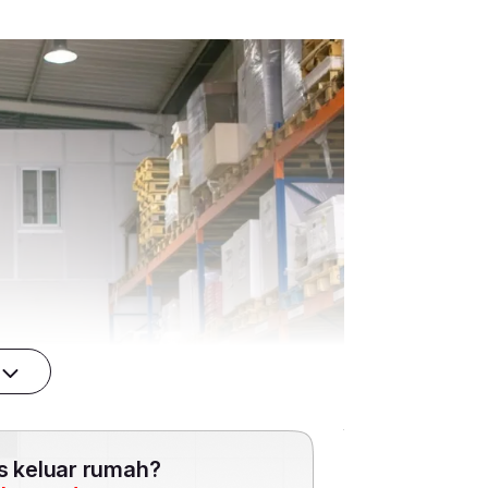
es keluar rumah?