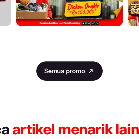
Semua promo
ca
artikel
menarik lai