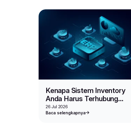
Kenapa Sistem Inventory
Anda Harus Terhubung
dengan ERP? Ini 5 Alasan
26 Jul 2026
Baca selengkapnya
Utamanya