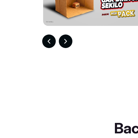
Item
2
of
30
Ba