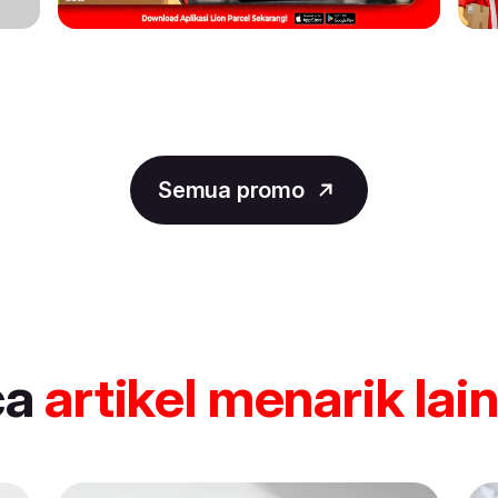
Semua promo
ca
artikel
menarik lai