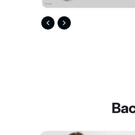
Item
2
of
30
Ba