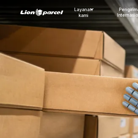
Layanan
Pengiri
Internasi
kami
Pengiriman
COD
Fulfillment
Korporasi
Daftar jadi Mitra
Lacak pendaftaran Mitra