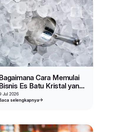
Bagaimana Cara Memulai
Bisnis Es Batu Kristal yang
Menguntungkan?
9 Jul 2026
Baca selengkapnya