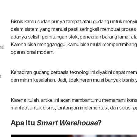
nal
a