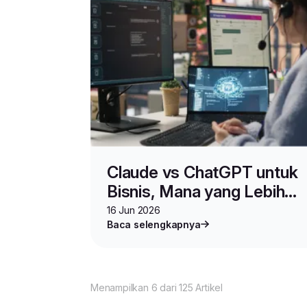
Claude vs ChatGPT untuk
Bisnis, Mana yang Lebih
Cocok untuk Meningkatka
16 Jun 2026
Baca selengkapnya
Produktivitas?
Menampilkan 6 dari 125 Artikel