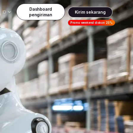
Dashboard
ID
Kirim sekarang
pengiriman
Daftar
Promo weekend diskon 25%
Indonesia
ndonesia
Masuk
English
alaysia