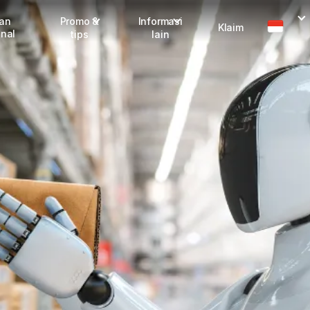
man
Promo &
Informasi
Klaim
onal
tips
lain
I
Promo terbaru
Dangerous Goods
Info seller
Karantina
M
Info mitra
FAQ
Tentang kami
Karir