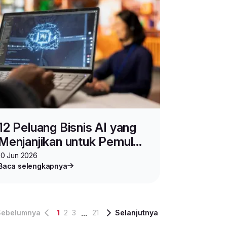
12 Peluang Bisnis AI yang
Menjanjikan untuk Pemula,
Modal Kecil dan Potensi
10 Jun 2026
Baca selengkapnya
Besar
...
Sebelumnya
1
2
3
21
Selanjutnya