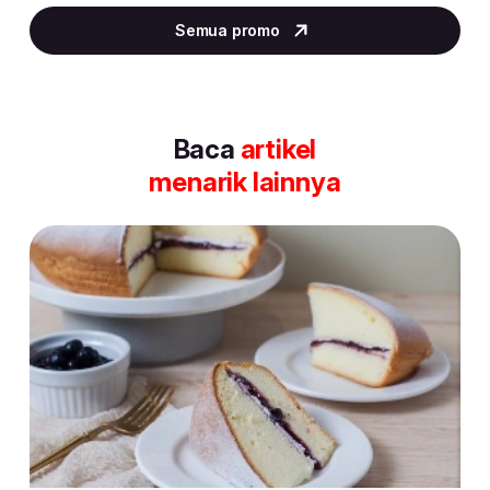
2
Semua promo
of
30
Baca
artikel
menarik lainnya