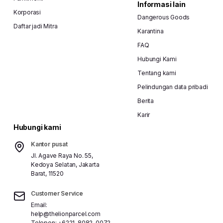
Informasi lain
Korporasi
Dangerous Goods
Daftar jadi Mitra
Karantina
FAQ
Hubungi Kami
Tentang kami
Pelindungan data pribadi
Berita
#jasapengiriman
#lionparcel
#kirimpaket
#parc
Karir
Hubungi kami
Kantor pusat
Jl. Agave Raya No. 55,
Bagikan
Kedoya Selatan, Jakarta
Barat, 11520
Customer Service
Email:
help@thelionparcel.com
Telepon:
+6221-8082-0072