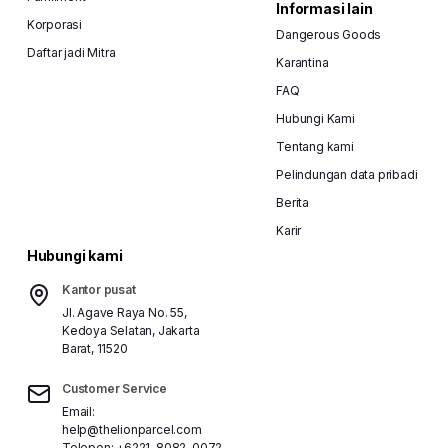
Informasi lain
Korporasi
Dangerous Goods
Daftar jadi Mitra
Karantina
FAQ
Hubungi Kami
Tentang kami
Pelindungan data pribadi
Berita
Karir
Hubungi kami
Kantor pusat
Jl. Agave Raya No. 55,
Kedoya Selatan, Jakarta
Barat, 11520
Customer Service
Email:
help@thelionparcel.com
Telepon:
+6221-8082-0072