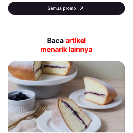
2
Semua promo
of
30
Baca
artikel
menarik lainnya